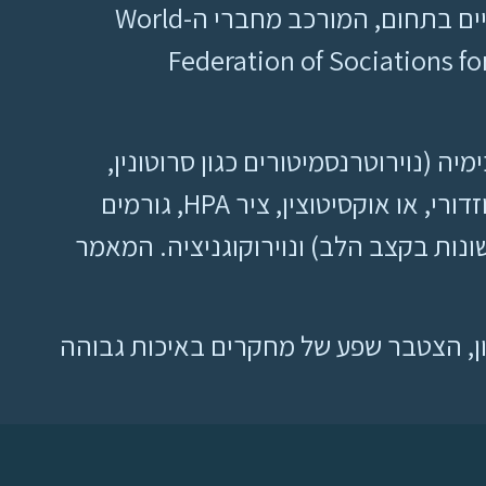
הממצאים במחקר סמנים ביולוגיים נסקרו על ידי צוות משימה של מומחים בינלאומיים בתחום, המורכב מחברי ה-World
Federation of Sociations fo
ה (נוירוטרנסמיטורים כגון סרוטונין,
נוראפינפרין, דופמין או GABA, נוירופפטידים כגון כולציסטוקינין, נוירוקינינים, פפטיד נטריאורטי פרוזדורי, או אוקסיטוצין, ציר HPA, גורמים
רופיים וגורמים נוירוטרופיים BDNF, אימונולוגיה ורגישות יתר ל-CO2), נוירופיזיולוגיה (EEG, שונות בקצב הלב) ונוירוקוגניציה. המאמר
ון, הצטבר שפע של מחקרים באיכות גבוהה