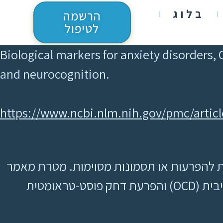
בלוג
הרשמה
לטיפול
Biological markers for anxiety disorders
and neurocognition.
https://www.ncbi.nlm.nih.gov/pmc/artic
פיות להפרעות או תסמונות מסוימות. מטרת מאמר
זה היא לסכם את הידע הנוכחי של סמנים ביולוגיים להפרעות חרדה, הפרעה אובססיבית-קומפולסיבית (OCD) והפרעת דחק פוסט-טראומטית