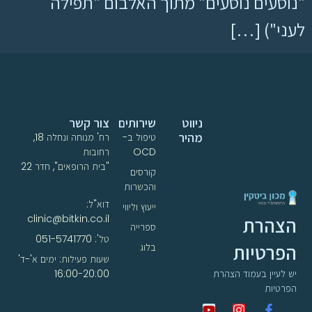
"נוסעים נוסעים" מתוך האלבום "תפילה
לעני") […]
ניווט
שירותים
צור קשר
מהיר
טיפול ב-
רח' מנוחה ונחלה 18,
OCD
רחובות
"בית הרופאים", חדר 22
קורסים
והכשרות
דוא"ל:
ייעוץ וליווי
clinic@bitkin.co.il
הצהרת
ספרייה
טל': 051-5741770
הפרטיות
בלוג
שעות פעילות: ימים א'-ד'
16:00-20:00
יש לעיין בעמוד הצהרת
הפרטיות