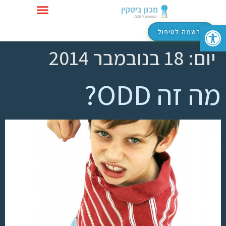
פתח סרגל נגישות
טיפול ב-OCD
הרשמה לטיפול
יום:
18 בנובמבר 2014
מה זה ODD?