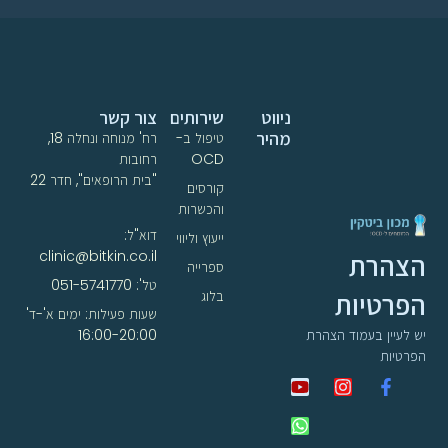
ניווט
שירותים
צור קשר
מהיר
טיפול ב-
רח' מנוחה ונחלה 18,
OCD
רחובות
"בית הרופאים", חדר 22
קורסים
והכשרות
דוא"ל:
ייעוץ וליווי
clinic@bitkin.co.il
הצהרת
ספרייה
טל': 051-5741770
הפרטיות
בלוג
שעות פעילות: ימים א'-ד'
16:00-20:00
יש לעיין בעמוד הצהרת
הפרטיות