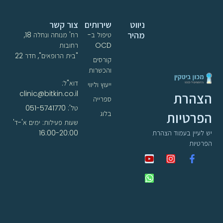
ניווט
שירותים
צור קשר
מהיר
טיפול ב-
רח' מנוחה ונחלה 18,
OCD
רחובות
"בית הרופאים", חדר 22
קורסים
והכשרות
דוא"ל:
ייעוץ וליווי
clinic@bitkin.co.il
הצהרת
ספרייה
טל': 051-5741770
הפרטיות
בלוג
שעות פעילות: ימים א'-ד'
16:00-20:00
יש לעיין בעמוד הצהרת
הפרטיות