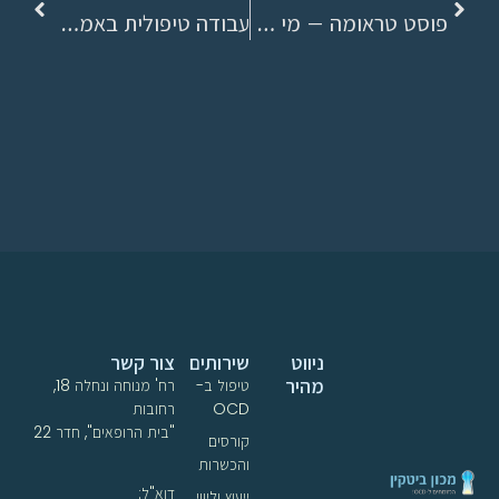
פוסט טראומה – מי זה שם בתוכי?
עבודה טיפולית באמצעות הסקייפ
ניווט
שירותים
צור קשר
מהיר
טיפול ב-
רח' מנוחה ונחלה 18,
OCD
רחובות
"בית הרופאים", חדר 22
קורסים
והכשרות
דוא"ל:
ייעוץ וליווי