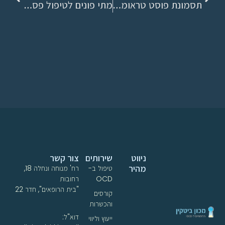
תסמונת פוסט טראומטית עלולה לגרום להשמנה
מתי פונים לטיפול פסיכולוגי?
ניווט
שירותים
צור קשר
מהיר
טיפול ב-
רח' מנוחה ונחלה 18,
OCD
רחובות
"בית הרופאים", חדר 22
קורסים
והכשרות
דוא"ל:
ייעוץ וליווי