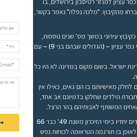
ר עציון למנזר רטיסבון בירושלים, בו
ברחו מהקיבוץ. "מלכה נפלה" נאמר בקשר,
כקיבוץ עירוני במשך מס' שנים נוספות,
אח"כ התפזרו. בגיל צעיר מאד התמודדו ילדי כפר עציון – (הגדולים שבהם בני 9) – עם
נת ישראל. בשום מקום במדינה לא היו כל
.
ם לחלק מאישיותם בו הם גאים, כאילו אין
לחבורת הילדים שחלקו בדמיונם אב אחד,
האחים המשותף לאבותיהם בהר הרצל.
קבר זה חנך את בית הקברות, ומולו הם עומדים יחדיו בימי הזיכרון משנת 49' כבר 66
לאופן בו תורגמה הטראומה לכוחות נפש