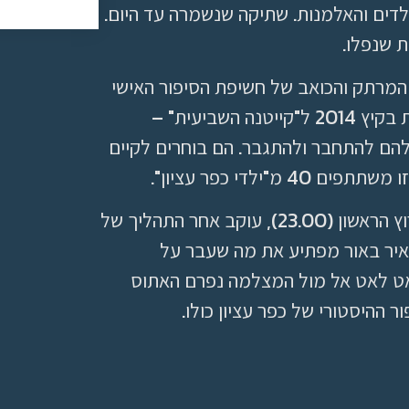
דים והאלמנות. שתיקה שנשמרה עד היום.
ת שנפלו.
המרתק והכואב של חשיפת הסיפור האישי
של חמישה יתומים. חבורת היתומים מתכנסת בקיץ 2014 ל"קייטנה השביעית" –
הם להתחבר ולהתגבר. הם בוחרים לקיים
ילדי כפר עציון".
הסרט "חבורת היתומים" שישודר הלילה בערוץ הראשון (23.00), עוקב אחר התהליך של
איר באור מפתיע את מה שעבר על
לאט לאט אל מול המצלמה נפרם האתוס
 ההיסטורי של כפר עציון כולו.