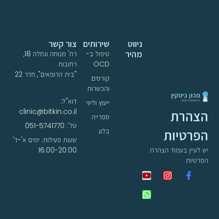
ניווט
שירותים
צור קשר
מהיר
טיפול ב-
רח' מנוחה ונחלה 18,
OCD
רחובות
"בית הרופאים", חדר 22
קורסים
והכשרות
דוא"ל:
ייעוץ וליווי
clinic@bitkin.co.il
הצהרת
ספרייה
טל': 051-5741770
הפרטיות
בלוג
שעות פעילות: ימים א'-ד'
16:00-20:00
יש לעיין בעמוד הצהרת
הפרטיות