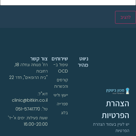
ניווט
שירותים
צור קשר
מהיר
טיפול ב-
רח' מנוחה ונחלה 18,
OCD
רחובות
"בית הרופאים", חדר 22
קורסים
והכשרות
דוא"ל:
ייעוץ וליווי
clinic@bitkin.co.il
הצהרת
ספרייה
טל': 051-5741770
הפרטיות
בלוג
שעות פעילות: ימים א'-ד'
16:00-20:00
יש לעיין בעמוד הצהרת
הפרטיות