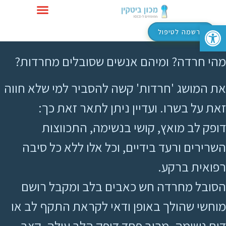
פתח סרגל נגישות
טיפול ב-OCD
הרשמה לטיפול
מהי חרדה? ומיהם אנשים שסובלים מחרדות?
את המושג 'חרדות' קשה להסביר למי שלא חווה
זאת על בשרו. ועדיין ניתן לתאר זאת כך:
דופק לב מואץ, קושי בנשימה, התכווצות
השרירים ורעד בידיים, וכל אלו ללא כל סיבה
רפואית ברקע.
הסובל מחרדה חש כאבים בלב ומקבל רושם
מוחשי שהולך באופן ודאי לקראת התקף לב או
דום נשימה. מרוב פחד דופק הלב עולה, קצב