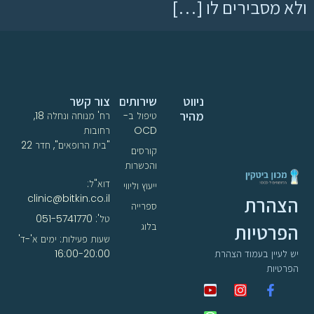
ולא מסבירים לו […]
ניווט
שירותים
צור קשר
מהיר
טיפול ב-
רח' מנוחה ונחלה 18,
OCD
רחובות
"בית הרופאים", חדר 22
קורסים
והכשרות
דוא"ל:
ייעוץ וליווי
clinic@bitkin.co.il
הצהרת
ספרייה
טל': 051-5741770
הפרטיות
בלוג
שעות פעילות: ימים א'-ד'
16:00-20:00
יש לעיין בעמוד הצהרת
הפרטיות