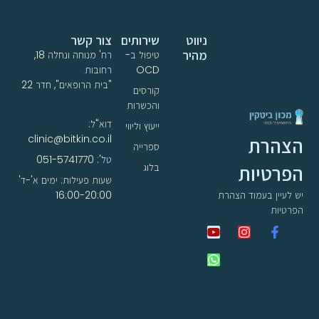
ניווט
שירותים
צור קשר
מהיר
טיפול ב-
רח' מנוחה ונחלה 18,
OCD
רחובות
"בית הרופאים", חדר 22
קורסים
והכשרות
דוא"ל:
ייעוץ וליווי
clinic@bitkin.co.il
הצהרת
ספרייה
טל': 051-5741770
הפרטיות
בלוג
שעות פעילות: ימים א'-ד'
16:00-20:00
יש לעיין בעמוד הצהרת
הפרטיות