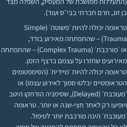
(התעללות ממושכת של המעסיק, השפלה מצד
בן זוג, חרם חברתי בבי״ס ועוד).
טראומה יכולה להיות ׳פשוטה׳ (Simple
Trauma) – שהתפתחה מאירוע בודד,
או ׳מורכבת׳ (Complex Trauma) – שהתפתחה
מאירועים שחזרו על עצמם ברצף הזמן.
טראומה יכולה להיות ׳מיידית׳ (הסימפטומים
הטראומטיים יבלטו סמוך לאירוע עצמו) או
׳מעוכבת׳ (Delayed), שסימניה הודחקו היטב
ויופיעו רק לאחר חצי-שנה או יותר. טראומה
׳מעוכבת׳ הינה מורכבת יותר לטיפול.
לא כל טראומה תתפתח להפרעה של ממש –