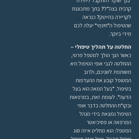
בנך שוקל להתקבל ליחידה
קרבית בצה"ל? בתך מתכוננת
לקריירה בהייטק? כנראה
שהטיפול ה"חינמי" יעלה לכם
מידי ביוקר.
החלטה על תהליך טיפולי
–
כאשר הנך הולך למטפל פרטי,
ההחלטה לגבי אופי הטיפול היא
משותפת לשניכם, ולרוב
המטופל קובע את ההעדפות
בטיפול. "בעל המאה הוא בעל
הדעה". לעומת זאת, במרפאות
ובקו"ח ההחלטה בדבר אופי
הטיפול נמצאת בידי מנהל
המרפאה או פסיכיאטר
המטפל: הוא מחליט איזה סוג
טיפול תקבל, אצל איזה מטפל