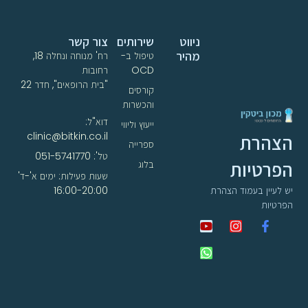
ניווט
שירותים
צור קשר
מהיר
טיפול ב-
רח' מנוחה ונחלה 18,
OCD
רחובות
"בית הרופאים", חדר 22
קורסים
והכשרות
דוא"ל:
ייעוץ וליווי
clinic@bitkin.co.il
הצהרת
ספרייה
טל': 051-5741770
הפרטיות
בלוג
שעות פעילות: ימים א'-ד'
16:00-20:00
יש לעיין בעמוד הצהרת
הפרטיות