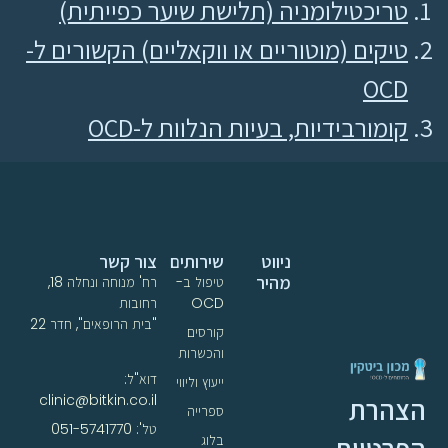
טריכטילומניה (תלישת שיער כפייתית)
טיקים (מוטוריים או ווקאליים) הקשורים ל-
OCD
קומורבידיות, בעיות הנלוות ל-OCD
ניווט
שירותים
צור קשר
מהיר
טיפול ב-
רח' מנוחה ונחלה 18,
OCD
רחובות
"בית הרופאים", חדר 22
קורסים
והכשרות
דוא"ל:
ייעוץ וליווי
clinic@bitkin.co.il
הצהרת
ספרייה
טל': 051-5741770
בלוג