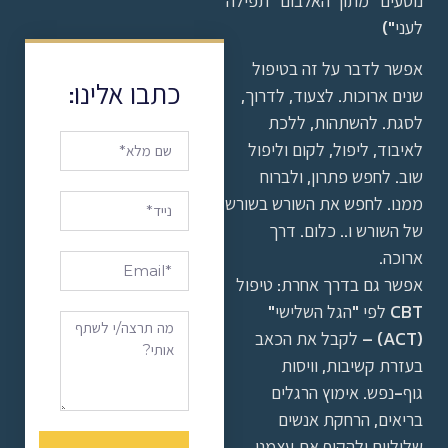
נוסעים" מתוך האלבום "תפילה
לעני")
אפשר לדבר על זה בטיפול
כתבו אלינו:
שנים ארוכות. לצעוד, לדרוך,
לסגת. להשתהות, ללכת
לאיבוד, ליפול, לקום וליפול
שוב. לחפש פתרון, ולברוח
ממנו. לחפש את השורש בשורש
של השורש ו.. כלום. דרך
ארוכה.
אפשר גם בדרך אחרת: טיפול
CBT לפי "הגל השלישי"
(ACT) – לקבל את הכאב
בעזרת קשיבות, וויסות
גוף-נפש. אימוץ הרגלים
בריאים, הרחקת אנשים
שליליים ולהקיף את עצמנו