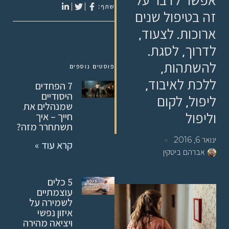
אפשר לדבר על
שתף:
זה בטיפול שנים
ארוכות. לצעוד,
לדרוך, לסגת.
להשתהות,
פוסטים נוספים
ללכת לאיבוד,
7 הפחדים
היסודיים
ליפול, לקום
שמנהלים את
וליפול
חייך – איך
תשתחרר מזה?
ינואר 6, 2016
קרא עוד »
אברהם ביטקין
5 כלים
עוצמתיים
לשמירה על
איזון נפשי
ויציאה מהירה