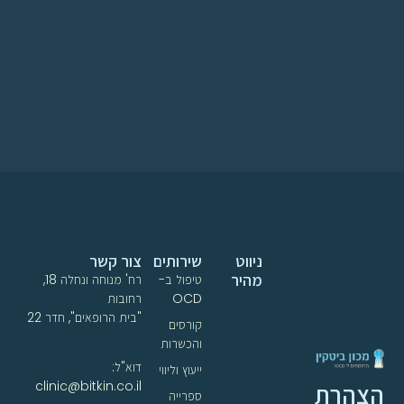
ניווט
שירותים
צור קשר
מהיר
טיפול ב-
רח' מנוחה ונחלה 18,
OCD
רחובות
"בית הרופאים", חדר 22
קורסים
והכשרות
דוא"ל:
ייעוץ וליווי
clinic@bitkin.co.il
הצהרת
ספרייה