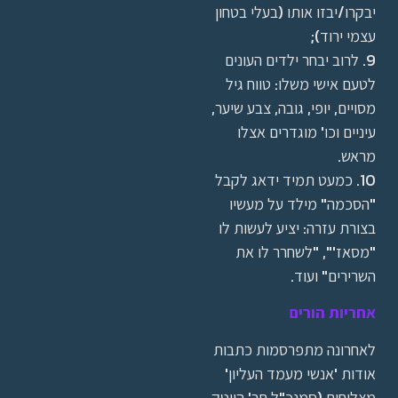
יבקרו/יבזו אותו (בעלי בטחון
עצמי ירוד);
9. לרוב יבחר ילדים העונים
לטעם אישי משלו: טווח גיל
מסויים, יופי, גובה, צבע שיער,
עיניים וכו' מוגדרים אצלו
מראש.
10. כמעט תמיד ידאג לקבל
"הסכמה" מילד על מעשיו
בצורת עזרה: יציע לעשות לו
"מסאז'", "לשחרר לו את
השרירים" ועוד.
אחריות הורים
לאחרונה מתפרסמות כתבות
אודות 'אנשי מעמד העליון'
מצליחים (סמנכ"ל חב' הייטק