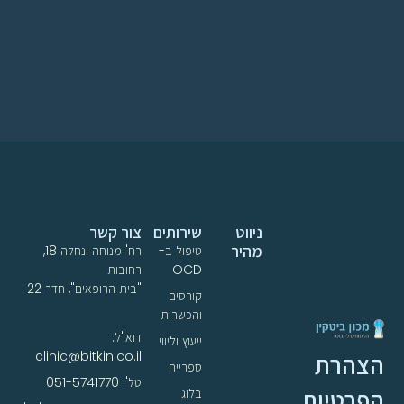
ניווט
שירותים
צור קשר
מהיר
טיפול ב-
רח' מנוחה ונחלה 18,
OCD
רחובות
"בית הרופאים", חדר 22
קורסים
והכשרות
דוא"ל:
ייעוץ וליווי
clinic@bitkin.co.il
הצהרת
ספרייה
טל': 051-5741770
הפרטיות
בלוג