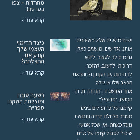
מחרדות – צפו
בסרטון!
קרא עוד »
ישנם מושגים שלא משאירים
כיצד הדימוי
אותנו אדישים. מושגים כאלו
העצמי שלך
קובע את
גורמים לנו לעצור, לחוש
ההצלחה?
דריכות. לחשוב, להזכר,
קרא עוד »
להזדהות עם הקרבן ולחוש את
הכאב שלו או שלה.
אחד המושגים בהגדרה זו, זה
בשעה טובה
המושג "פדופיל".
ומוצלחת השקנו
קיומם של פדופילים בינינו
ספרייה
מעורר חלחלת חרדה ותחושת
קרא עוד »
גועל כאחת. אין שכל אנושי
שיכול לסבול קיומו של אדם