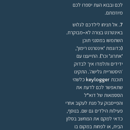
לכם ובבוא העת יספרו לכם
מיוזמתם.
7. אל תניחו לילדכם לגלוש
באינטרנט בצורה לא-מבוקרת.
השתמשו במסנני תוכן
(כדוגמת 'אינטרנט רימון',
'אתרוג' וכו'). התייעצו עם
ידידים ותלמדו איך לבדוק
׳היסטוריית גלישה׳. התקינו
תוכנת keylogger כלשהי
שתאפשר לכם לדעת את
הססמאות של דוא"ל
והפייסבוק על מנת לעקוב אחרי
פעילות הילדים גם שם. בנוסף,
כדאי למקם את המחשב בסלון
הבית, או לפחות במקום בו