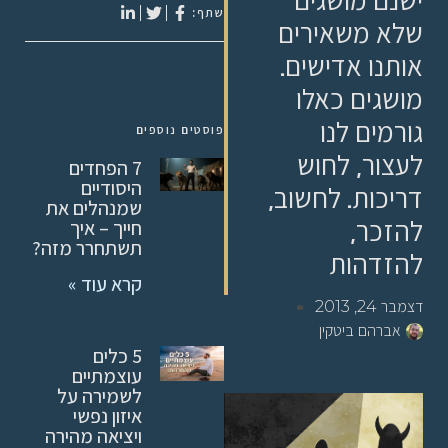
ישנם מושגים
שתף:
שלא משאירים
אותנו אדישים.
מושגים כאלו
גורמים לנו
פוסטים נוספים
לעצור, לחוש
7 הפחדים
היסודיים
דריכות. לחשוב,
שמנהלים את
להזכר,
חייך – איך
תשתחרר מזה?
להזדהות
קרא עוד »
דצמבר 24, 2013
אברהם ביטקין
5 כלים
עוצמתיים
לשמירה על
איזון נפשי
ויציאה מהירה