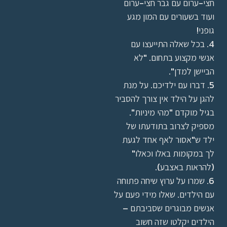
חצי-ערום עם גבר חצי-ערום
ועוד בשעורים עם המון מגע
גופני!
4. בכל שאלה התייעצו עם
אנשי מקצוע בתחום. "לא
הביישן למדן".
5. דברו עם ילדיכם. על מנת
להגן על הילד אין צורך להסביר
בגיל מוקדם "מהי מיניות".
מספיק לצרוב בתודעתו של
ילד ש"אסור לאף אחד לגעת
לך במקומות באלו וכאלו"
(להראות באצבע).
6. שמרו על ערוץ שיחה פתוחה
עם הילדים. שאלו מידי פעם על
אנשים מבוגרים שסביבתם –
הילדים יקלטו שזה חשוב